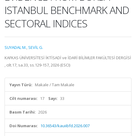
ISTANBUL BENCHMARK AND
SECTORAL INDICES
SUYADAL M.
,
SEVİL G.
KAFKAS ÜNİVERSİTESİ İKTİSADİ ve İDARİ BİLİMLER FAKÜLTESİ DERGİSİ
, cilt.17, sa.33, ss.129-157, 2026 (ESCI)
Yayın Türü:
Makale / Tam Makale
Cilt numarası:
17
Sayı:
33
Basım Tarihi:
2026
Doi Numarası:
10.36543/kauiibfd.2026.007