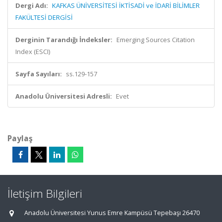
Dergi Adı:
KAFKAS ÜNİVERSİTESİ İKTİSADİ ve İDARİ BİLİMLER
FAKÜLTESİ DERGİSİ
Derginin Tarandığı İndeksler:
Emerging Sources Citation
Index (ESCI)
Sayfa Sayıları:
ss.129-157
Anadolu Üniversitesi Adresli:
Evet
Paylaş
İletişim Bilgileri
Anadolu Üniversitesi Yunus Emre Kampüsü Tepebaşı 26470