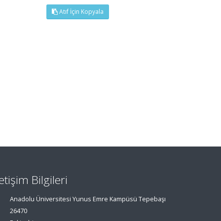
Atıf İçin Kopyala
letişim Bilgileri
Anadolu Üniversitesi Yunus Emre Kampüsü Tepebaşı
26470