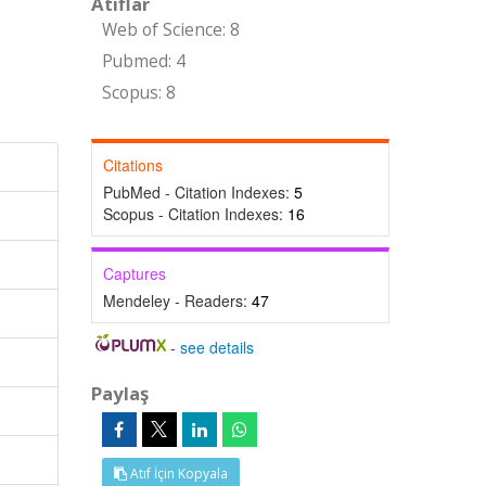
Atıflar
Web of Science: 8
Pubmed: 4
Scopus: 8
Citations
PubMed - Citation Indexes:
5
Scopus - Citation Indexes:
16
Captures
Mendeley - Readers:
47
-
see details
Paylaş
Atıf İçin Kopyala