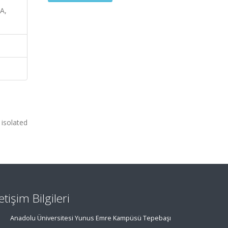
A,
 isolated
letişim Bilgileri
Anadolu Üniversitesi Yunus Emre Kampüsü Tepebaşı