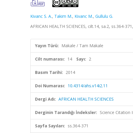
Kivanc S. A.
,
Takim M.
,
Kivanc M.
,
Gullulu G.
AFRICAN HEALTH SCIENCES, cilt.14, sa.2, ss.364-371
Yayın Türü:
Makale / Tam Makale
Cilt numarası:
14
Sayı:
2
Basım Tarihi:
2014
Doi Numarası:
10.4314/ahs.v14i2.11
Dergi Adı:
AFRICAN HEALTH SCIENCES
Derginin Tarandığı İndeksler:
Science Citation
Sayfa Sayıları:
ss.364-371