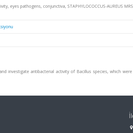
 activity, eyes pathogens, conjunctiva, STAPHYLOCOCCUS-AUREUS MRS
ksiyonu
d investigate antibacterial activity of Bacillus species, which were
İ