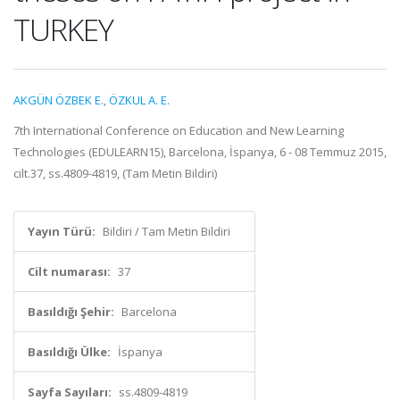
TURKEY
AKGÜN ÖZBEK E.
,
ÖZKUL A. E.
7th International Conference on Education and New Learning
Technologies (EDULEARN15), Barcelona, İspanya, 6 - 08 Temmuz 2015,
cilt.37, ss.4809-4819, (Tam Metin Bildiri)
Yayın Türü:
Bildiri / Tam Metin Bildiri
Cilt numarası:
37
Basıldığı Şehir:
Barcelona
Basıldığı Ülke:
İspanya
Sayfa Sayıları:
ss.4809-4819