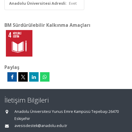
Anadolu Üniversitesi Adresli:
Evet
BM Sürdürülebilir Kalkınma Amaçları
Paylaş
İletişim Bilgileri
Anadolu Üniversitesi Yunus Emre Kampüsü Tepebaşı 26470
Eskişehir
avesisdestek@anadolu.edu.tr