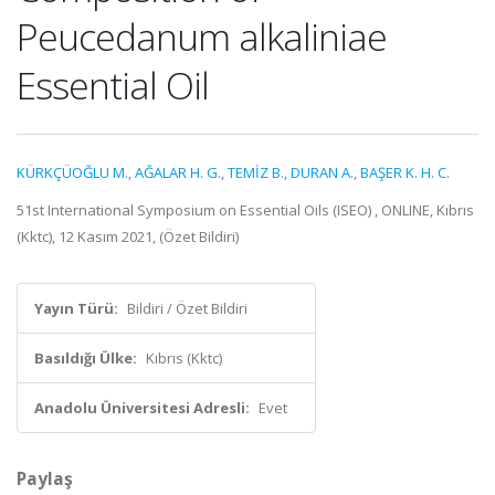
Peucedanum alkaliniae
Essential Oil
KÜRKÇÜOĞLU M.
,
AĞALAR H. G.
,
TEMİZ B.
,
DURAN A.
,
BAŞER K. H. C.
51st International Symposium on Essential Oils (ISEO) , ONLINE, Kıbrıs
(Kktc), 12 Kasım 2021, (Özet Bildiri)
Yayın Türü:
Bildiri / Özet Bildiri
Basıldığı Ülke:
Kıbrıs (Kktc)
Anadolu Üniversitesi Adresli:
Evet
Paylaş