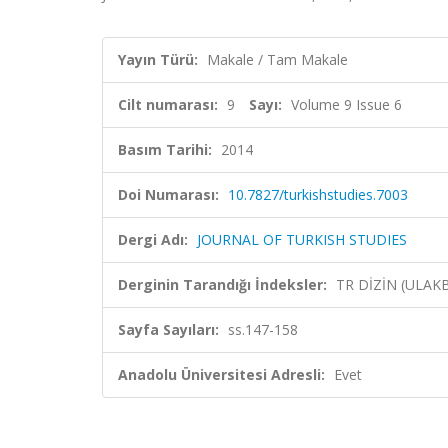
Yayın Türü:
Makale / Tam Makale
Cilt numarası:
9
Sayı:
Volume 9 Issue 6
Basım Tarihi:
2014
Doi Numarası:
10.7827/turkishstudies.7003
Dergi Adı:
JOURNAL OF TURKISH STUDIES
Derginin Tarandığı İndeksler:
TR DİZİN (ULAK
Sayfa Sayıları:
ss.147-158
Anadolu Üniversitesi Adresli:
Evet