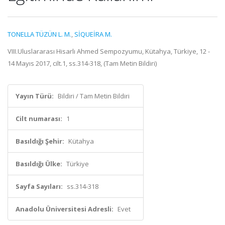
TONELLA TÜZÜN L. M.
,
SİQUEİRA M.
VIII.Uluslararası Hisarlı Ahmed Sempozyumu, Kütahya, Türkiye, 12 -
14 Mayıs 2017, cilt.1, ss.314-318, (Tam Metin Bildiri)
Yayın Türü:
Bildiri / Tam Metin Bildiri
Cilt numarası:
1
Basıldığı Şehir:
Kütahya
Basıldığı Ülke:
Türkiye
Sayfa Sayıları:
ss.314-318
Anadolu Üniversitesi Adresli:
Evet