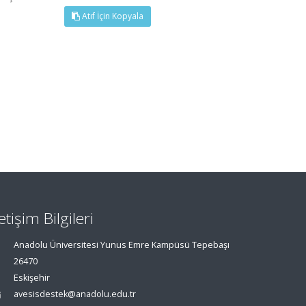
Atıf İçin Kopyala
letişim Bilgileri
Anadolu Üniversitesi Yunus Emre Kampüsü Tepebaşı
26470
Eskişehir
avesisdestek@anadolu.edu.tr