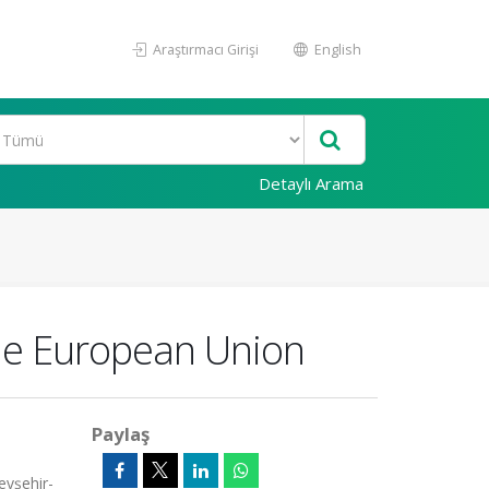
Araştırmacı Girişi
English
Detaylı Arama
the European Union
Paylaş
evşehir-