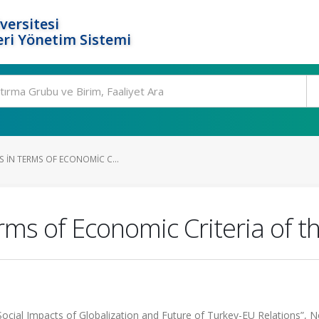
versitesi
ri Yönetim Sistemi
S IN TERMS OF ECONOMIC C...
erms of Economic Criteria of 
cial Impacts of Globalization and Future of Turkey-EU Relations”, N