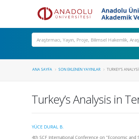
Anadolu Üni
Akademik Ve
Ara
ANA SAYFA
SON EKLENEN YAYINLAR
TURKEY’S ANALYSI
Turkey’s Analysis in T
YÜCE DURAL B.
4th SCF International Conference on ”Economic and So