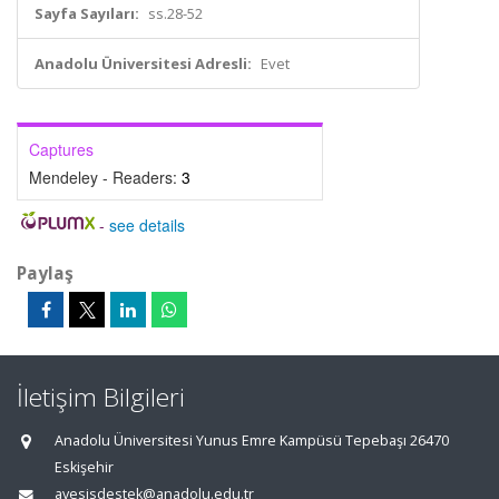
Sayfa Sayıları:
ss.28-52
Anadolu Üniversitesi Adresli:
Evet
Captures
Mendeley - Readers:
3
-
see details
Paylaş
İletişim Bilgileri
Anadolu Üniversitesi Yunus Emre Kampüsü Tepebaşı 26470
Eskişehir
avesisdestek@anadolu.edu.tr