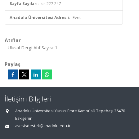
Sayfa Sayıları:
ss.227-247
Anadolu Üniversitesi Adresli:
Evet
Atıflar
Ulusal Dergi Atıf Sayısı: 1
Paylaş
İletişim Bilgileri
Anadolu Üniversitesi Yunus Emre Kampüsü Tepebaşı 26470
Eskişehir
avesisdestek@anadolu.edu.tr