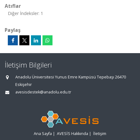
Atıflar
Diğer İndeksler: 1
Paylaş
İletişim Bilgileri
Anadolu Üniversitesi Yunus Emre Kampüsü Tepebaşı 26470
Eskişehir
avesisdestek@anadolu.edu.tr
Ana Sayfa
|
AVESİS Hakkında
|
İletişim