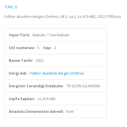
TUNÇ G.
Folklor akademi dergisi (Online), cilt.5, sa.2, ss.474-482, 2022 (TRDizin)
Yayın Türü:
Makale / Tam Makale
Cilt numarası:
5
Sayı:
2
Basım Tarihi:
2022
Dergi Adı:
Folklor akademi dergisi (Online)
Derginin Tarandığı İndeksler:
TR DİZİN (ULAKBİM)
Sayfa Sayıları:
ss.474-482
Anadolu Üniversitesi Adresli:
Evet