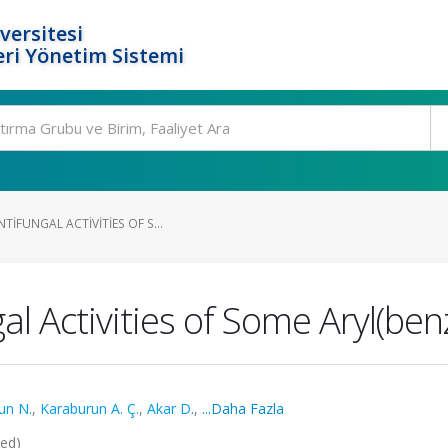
versitesi
ri Yönetim Sistemi
TIFUNGAL ACTIVITIES OF S...
al Activities of Some Aryl(be
un N.
,
Karaburun A. Ç.
,
Akar D.
,
...Daha Fazla
ded)