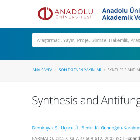
Anadolu Üni
Akademik Ve
Ara
ANA SAYFA
SON EKLENEN YAYINLAR
SYNTHESIS AND AN
Synthesis and Antifung
Demirayak Ş.
,
Uçucu Ü.
,
Benkli K.
,
Gündoğdu-Karabur
FARMACO, cilt.57, sa.7, ss.609-612, 2002 (SCI-Expan