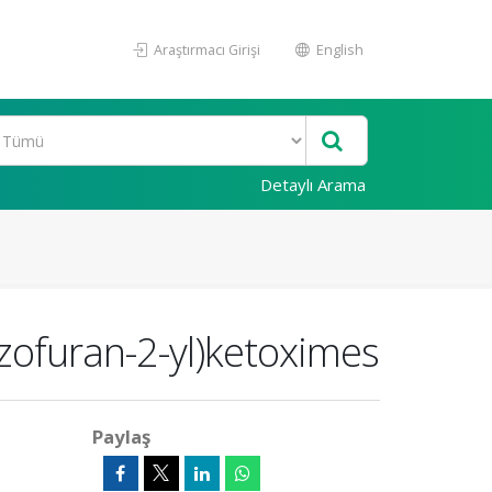
Araştırmacı Girişi
English
Detaylı Arama
nzofuran-2-yl)ketoximes
Paylaş