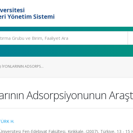
versitesi
ri Yönetim Sistemi
II) İYONLARININ ADSORPS...
onlarının Adsorpsiyonunun Araşt
TÜRK H.
Üniversitesi Fen-Edebiyat Fakültesi, Kırıkkale, (2007), Türkiye, 13 - 15 