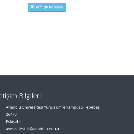
Atıf İçin Kopyala
letişim Bilgileri
Anadolu Üniversitesi Yunus Emre Kampüsü Tepebaşı
26470
Eskişehir
avesisdestek@anadolu.edu.tr