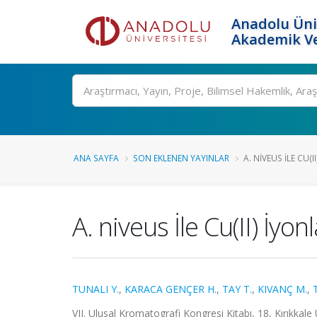
Anadolu Üni
Akademik Ve
Ara
ANA SAYFA
SON EKLENEN YAYINLAR
A. NIVEUS İLE CU(
A. niveus İle Cu(II) İy
TUNALI Y.
,
KARACA GENÇER H.
,
TAY T.
,
KIVANÇ M.
,
VII. Ulusal Kromatografi Kongresi Kitabı, 18, Kırıkkale 