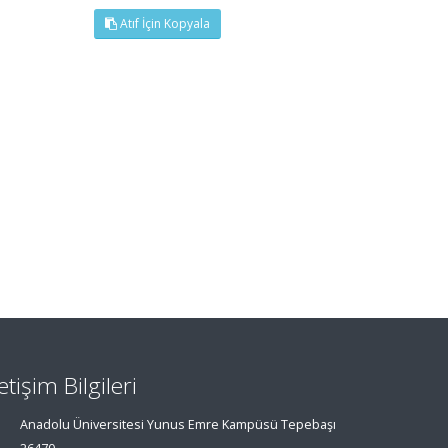
Atıf İçin Kopyala
letişim Bilgileri
Anadolu Üniversitesi Yunus Emre Kampüsü Tepebaşı