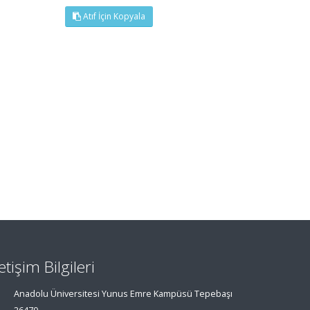
Atıf İçin Kopyala
letişim Bilgileri
Anadolu Üniversitesi Yunus Emre Kampüsü Tepebaşı