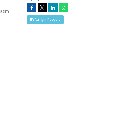
Basım
Atıf İçin Kopyala