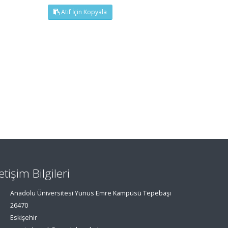
Atıf İçin Kopyala
letişim Bilgileri
Anadolu Üniversitesi Yunus Emre Kampüsü Tepebaşı
26470
Eskişehir