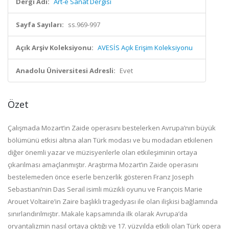
Dergi Adı:
Art-e Sanat Dergisi
Sayfa Sayıları:
ss.969-997
Açık Arşiv Koleksiyonu:
AVESİS Açık Erişim Koleksiyonu
Anadolu Üniversitesi Adresli:
Evet
Özet
Çalışmada Mozart’ın Zaide operasını bestelerken Avrupa’nın büyük
bölümünü etkisi altına alan Türk modası ve bu modadan etkilenen
diğer önemli yazar ve müzisyenlerle olan etkileşiminin ortaya
çıkarılması amaçlanmıştır. Araştırma Mozart’ın Zaide operasını
bestelemeden önce eserle benzerlik gösteren Franz Joseph
Sebastiani’nin Das Serail isimli müzikli oyunu ve François Marie
Arouet Voltaire’in Zaire başlıklı tragedyası ile olan ilişkisi bağlamında
sınırlandırılmıştır. Makale kapsamında ilk olarak Avrupa’da
oryantalizmin nasıl ortaya çıktığı ve 17. yüzyılda etkili olan Türk opera