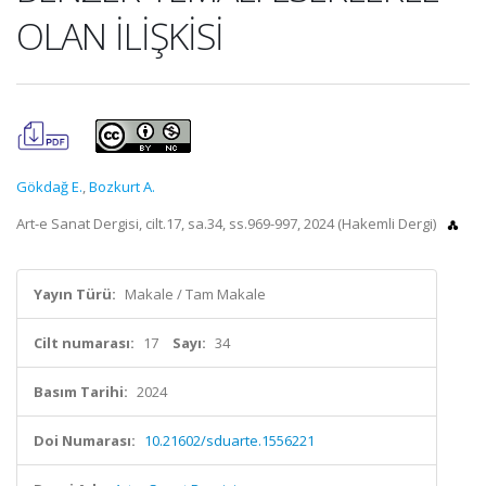
OLAN İLİŞKİSİ
Gökdağ E.
,
Bozkurt A.
Art-e Sanat Dergisi, cilt.17, sa.34, ss.969-997, 2024 (Hakemli Dergi)
Yayın Türü:
Makale / Tam Makale
Cilt numarası:
17
Sayı:
34
Basım Tarihi:
2024
Doi Numarası:
10.21602/sduarte.1556221