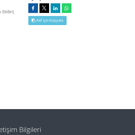
Bildiri)
Atıf İçin Kopyala
letişim Bilgileri