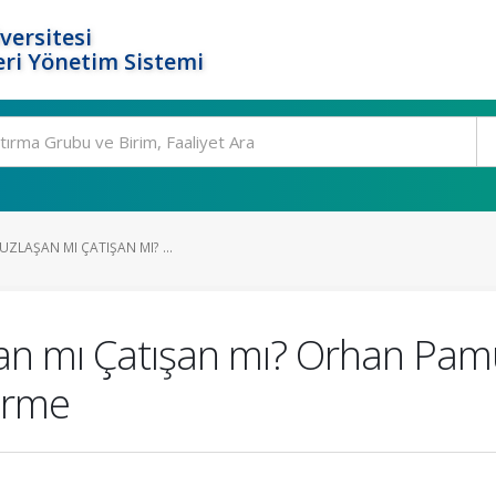
versitesi
ri Yönetim Sistemi
UZLAŞAN MI ÇATIŞAN MI? ...
şan mı Çatışan mı? Orhan Pa
irme