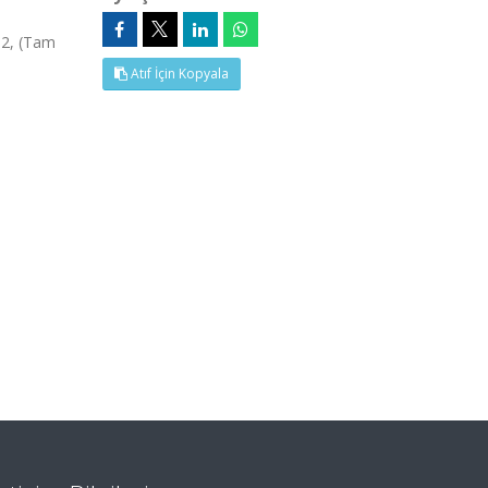
52, (Tam
Atıf İçin Kopyala