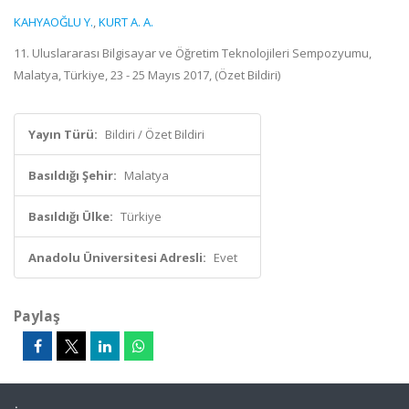
KAHYAOĞLU Y.
,
KURT A. A.
11. Uluslararası Bilgisayar ve Öğretim Teknolojileri Sempozyumu,
Malatya, Türkiye, 23 - 25 Mayıs 2017, (Özet Bildiri)
Yayın Türü:
Bildiri / Özet Bildiri
Basıldığı Şehir:
Malatya
Basıldığı Ülke:
Türkiye
Anadolu Üniversitesi Adresli:
Evet
Paylaş