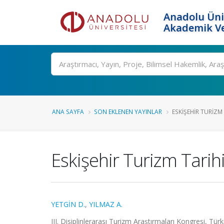
Anadolu Üni
Akademik Ve
Ara
ANA SAYFA
SON EKLENEN YAYINLAR
ESKIŞEHIR TURIZM
Eskişehir Turizm Tari
YETGİN D.
,
YILMAZ A.
III. Disiplinlerarası Turizm Araştırmaları Kongresi, Tür