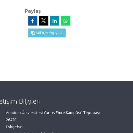
Paylaş
Atıf İçin Kopyala
letişim Bilgileri
Anadolu Üniversitesi Yunus Emre Kampüsü Tepebaşı
26470
Eskişehir