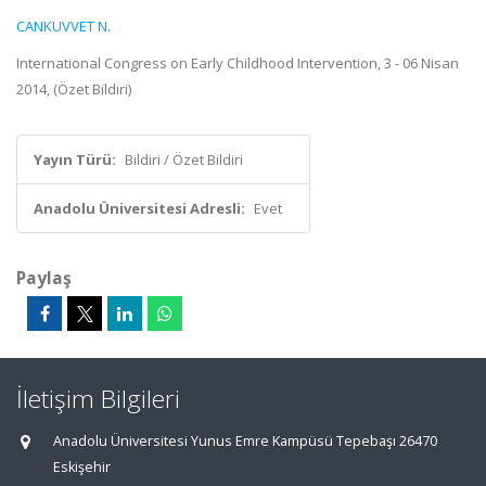
CANKUVVET N.
International Congress on Early Childhood Intervention, 3 - 06 Nisan
2014, (Özet Bildiri)
Yayın Türü:
Bildiri / Özet Bildiri
Anadolu Üniversitesi Adresli:
Evet
Paylaş
İletişim Bilgileri
Anadolu Üniversitesi Yunus Emre Kampüsü Tepebaşı 26470
Eskişehir