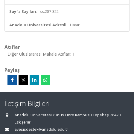
Sayfa Sayıları:
ss.287-322
Anadolu Üniversitesi Adresli:
Hayır
Atıflar
Diğer Uluslararası Makale Atıfları: 1
Paylaş
İletişim Bilgileri
Anadolu Üniversitesi Yunus Emre Kampüsü Tepebaşı 26470
Eskişehir
avesisdestek@anadolu.edu.tr