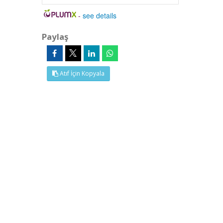
-
see details
Paylaş
Atıf İçin Kopyala