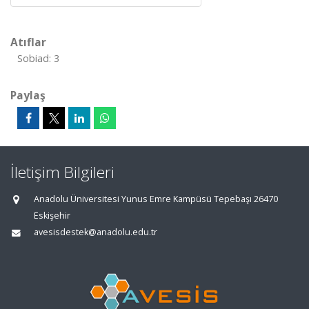
Atıflar
Sobiad: 3
Paylaş
İletişim Bilgileri
Anadolu Üniversitesi Yunus Emre Kampüsü Tepebaşı 26470
Eskişehir
avesisdestek@anadolu.edu.tr