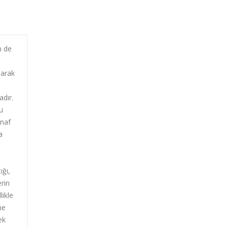
m de
larak
adır.
u
snaf
a
ığı,
rin
likle
me
ek