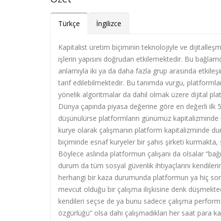
Türkçe
İngilizce
Kapitalist üretim biçiminin teknolojiyle ve dijitalleş
işlerin yapısını doğrudan etkilemektedir. Bu bağlam
anlamıyla iki ya da daha fazla grup arasında etkileşi
tarif edilebilmektedir. Bu tanımda vurgu, platformları
yönelik algoritmalar da dahil olmak üzere dijital pla
Dünya çapında piyasa değerine göre en değerli ilk
düşünülürse platformların günümüz kapitalizminde 
kurye olarak çalışmanın platform kapitalizminde dur
biçiminde esnaf kuryeler bir şahıs şirketi kurmakta
Böylece aslında platformun çalışanı da olsalar “bağ
durum da tüm sosyal güvenlik ihtiyaçlarını kendilerin
herhangi bir kaza durumunda platformun ya hiç soru
mevcut olduğu bir çalışma ilişkisine denk düşmektedi
kendileri seçse de ya bunu sadece çalışma perform
özgürlüğü” olsa dahi çalışmadıkları her saat para 