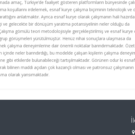
mada amaç, Türkiye’de faaliyet gösteren platformların bünyesinde çal
ma koşullarını irdelemek, esnaf kurye çalışma biçiminin teknolojik ve di
attığını anlatmaktır. Ayrıca esnaf kurye olarak çalışmanın hali hazırda
tiği ve gelecekte bir dönüşüm yaratma potansiyelinin neler olduğu da
Çalışma gömülü teori metodolojisiyle gerçekleştirilmiş ve esnaf kurye 
 grup görüşmeleri yürütülmüştür. Henüz nihai sonuçlara ulaşmasa da
snek çalışma deneyimlerine dair önemli noktalar barındırmaktadır. Özet
çinde neler barındırdığı, bu modelde çalışan kişilerin çalışma deneyim
ne gibi etkilerde bulunabileceği tartışılmaktadır. Görünen odur ki esnaf
rak bilinen maddi açıdan çok kazançlı olması ve patronsuz çalışmanın
ışma olarak yansımaktadır.
İ