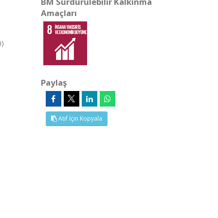
BM Sürdürülebilir Kalkınma
Amaçları
i)
Paylaş
Atıf İçin Kopyala