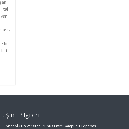
ışan
jital
 var
olarak
le bu
leri
letişim Bilgileri
Anadolu Üniversitesi Yunus Emre Kampüsü Tepebaşı