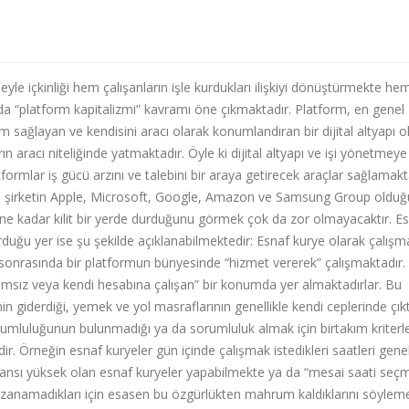
meyle içkinliği hem çalışanların işle kurdukları ilişkiyi dönüştürmekte he
da “platform kapitalizmi” kavramı öne çıkmaktadır. Platform, en genel
m sağlayan ve kendisini aracı olarak konumlandıran bir dijital altyapı o
n aracı niteliğinde yatmaktadır. Öyle ki dijital altyapı ve işi yönetmeye
tformlar iş gücü arzını ve talebini bir araya getirecek araçlar sağlamakt
 5 şirketin Apple, Microsoft, Google, Amazon ve Samsung Group olduğ
ne kadar kilit bir yerde durduğunu görmek çok da zor olmayacaktır. E
duğu yer ise şu şekilde açıklanabilmektedir: Esnaf kurye olarak çalışm
, sonrasında bir platformun bünyesinde “hizmet vererek” çalışmaktadır.
ımsız veya kendi hesabına çalışan” bir konumda yer almaktadırlar. Bu
in giderdiği, yemek ve yol masraflarının genellikle kendi ceplerinde çıkt
mluluğunun bulunmadığı ya da sorumluluk almak için birtakım kriterle
r. Örneğin esnaf kuryeler gün içinde çalışmak istedikleri saatleri genel
ansı yüksek olan esnaf kuryeler yapabilmekte ya da “mesai saati seç
kazanamadıkları için esasen bu özgürlükten mahrum kaldıklarını söylem