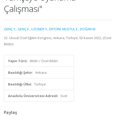
Çalışması"
GENÇ T.
,
GENÇ E.
,
UZUNER Y.
,
ERTÜRK MUSTUL E.
,
DOĞAN M.
32. Ulusal Özel Eğitim Kongresi, Ankara, Türkiye, 02 Kasım 2022, (Özet
Bildiri)
Yayın Türü:
Bildiri / Özet Bildiri
Basıldığı Şehir:
Ankara
Basıldığı Ülke:
Türkiye
Anadolu Üniversitesi Adresli:
Evet
Paylaş