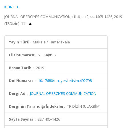
KILINÇ B.
JOURNAL OF ERCIYES COMMUNICATION, cilt.6, sa.2, ss.1405-1426, 2019
(TRDizin)
Yayın Türü:
Makale / Tam Makale
Cilt numarası:
6
Sayı:
2
Basım Tarihi:
2019
Doi Numarası:
10.17680/erciyesiletisim.492798
Dergi Adı:
JOURNAL OF ERCIYES COMMUNICATION
Derginin Tarandığı İndeksler:
TR DİZİN (ULAKBİM)
Sayfa Sayıları:
ss.1405-1426