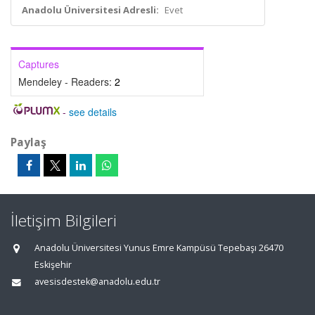
Anadolu Üniversitesi Adresli:
Evet
Captures
Mendeley - Readers:
2
-
see details
Paylaş
İletişim Bilgileri
Anadolu Üniversitesi Yunus Emre Kampüsü Tepebaşı 26470
Eskişehir
avesisdestek@anadolu.edu.tr