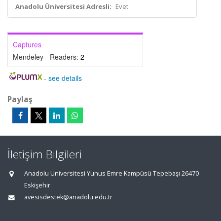
Anadolu Üniversitesi Adresli:
Evet
Captures
Mendeley - Readers:
2
-
see details
Paylaş
İletişim Bilgileri
Anadolu Üniversitesi Yunus Emre Kampüsü Tepebaşı 26470
Eskişehir
avesisdestek@anadolu.edu.tr