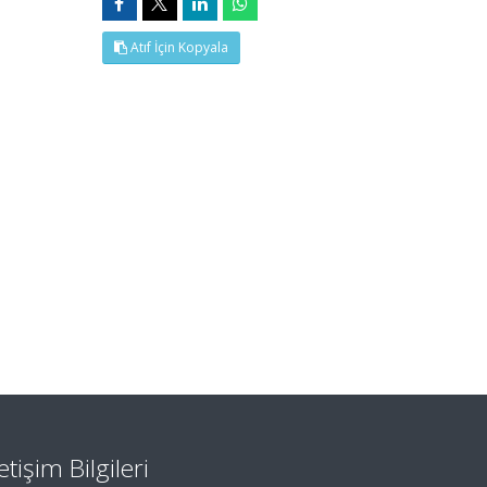
Atıf İçin Kopyala
letişim Bilgileri