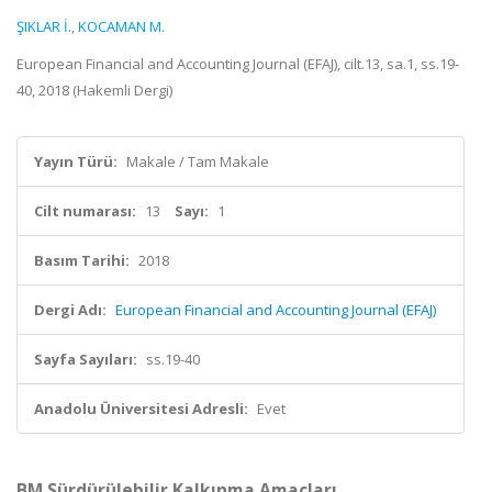
ŞIKLAR İ.
,
KOCAMAN M.
European Financial and Accounting Journal (EFAJ), cilt.13, sa.1, ss.19-
40, 2018 (Hakemli Dergi)
Yayın Türü:
Makale / Tam Makale
Cilt numarası:
13
Sayı:
1
Basım Tarihi:
2018
Dergi Adı:
European Financial and Accounting Journal (EFAJ)
Sayfa Sayıları:
ss.19-40
Anadolu Üniversitesi Adresli:
Evet
BM Sürdürülebilir Kalkınma Amaçları