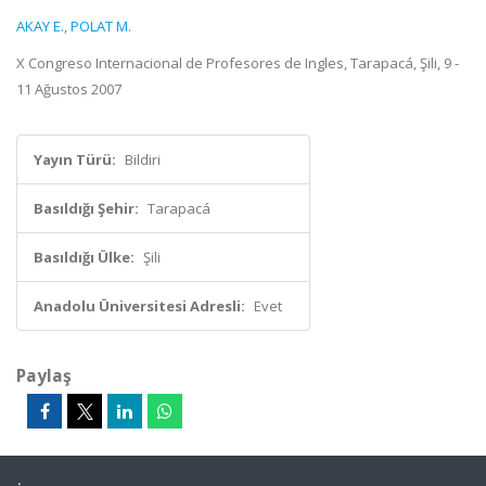
AKAY E.
,
POLAT M.
X Congreso Internacional de Profesores de Ingles, Tarapacá, Şili, 9 -
11 Ağustos 2007
Yayın Türü:
Bildiri
Basıldığı Şehir:
Tarapacá
Basıldığı Ülke:
Şili
Anadolu Üniversitesi Adresli:
Evet
Paylaş