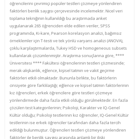
öğrencilerini çevrimiçi popüler testleri çözmeye yönlendiren
faktörleri benlik saygısı çerçevesinde incelemektir. Nicel veri
toplama tekniğinin kullanıldığı bu araştırmada anket
uygulanarak 265 öğrenciden elde edilen veriler, SPSS
programında, Ki-kare, Pearson korelasyon analizi, bağımsız
örneklemler için T-testi ve tek yönlü varyans analizi (ANOVA),
çoklu karşılaştırmalarda, Tukey HSD ve homogeneous subsets
kullanılarak çözümlenmiştir. Araştırma sonuçlarına göre, ****
Üniversitesi **** Fakültesi öğrencilerinin testleri çözmesinde;
merak-alışkanlık, eğlence, kişisel tatmin ve vakit geçirme
faktörleri etkili olmaktadır. Bununla birlikte, bu faktörlerin
cinsiyete göre farklılaştığı; eğlence ve kişisel tatmin faktörlerinin
kız öğrencileri, erkek öğrencilere göre testleri çözmeye
yönlendirmede daha fazla etkili olduğu görülmektedir. En fazla
çözülen test kategorilerinin; Psikoloji, Karakter ve IQ-Genel
Kültür olduğu; Psikoloji testlerinin kız öğrenciler, IQ-Genel Kültür
testlerinin ise erkek öğrenciler tarafından daha fazla tercih
edildiği bulunmuştur. Öğrencileri testleri çözmeye yönlendiren
faktörler ile benlik saygısı arasında anlamlı bir ilişki