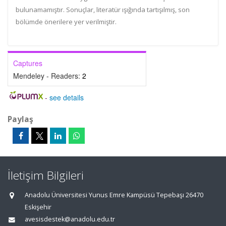
bulunamamıştır. Sonuçlar, literatür ışığında tartışılmış, son
bölümde önerilere yer verilmiştir.
Captures
Mendeley - Readers:
2
-
see details
Paylaş
İletişim Bilgileri
Anadolu Üniversitesi Yunus Emre Kampüsü Tepebaşı 26470
Eskişehir
avesisdestek@anadolu.edu.tr