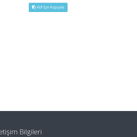
Atıf İçin Kopyala
letişim Bilgileri