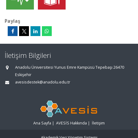
Paylaş
İletişim Bilgileri
Anadolu Üniversitesi Yunus Emre Kampüsü Tepebaşı 26470
Eskişehir
avesisdestek@anadolu.edu.tr
Ana Sayfa
|
AVESİS Hakkında
|
İletişim
Akademik Veri Yönetim Sistemi