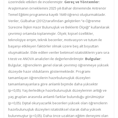
üzerindeki etkileri de incelenmiştir.
Gereç ve Yöntemler:
Araştırmanın örneklemini 2025 yılı Bahar döneminde Antrenör
Temel Eğitimi programına kayıtlı 1649 öğrenci oluşturmaktadır.
Veriler, Gülbahar (2012) tarafından geliştirilen “e-Öğrenme
Sürecine İlişkin Hazır Bulunuşluk ve Beklenti Ölçeği” kullanılarak
çevrimiçi ortamda toplanmıştır. Ölçek; kişisel özellikler,
teknolojiye erişim, teknik beceriler, motivasyon ve tutum ile
başarıyı etkileyen faktörler olmak üzere beş alt boyuttan
oluşmaktadır. Elde edilen veriler betimsel istatistiklerin yanı sıra
t-testi ve ANOVA analizleri ile değerlendirilmiştir.
Bulgular:
Bulgular, öğrencilerin genel olarak çevrimiçi öğrenmeye yüksek
düzeyde hazır olduklarını göstermektedir. Programı
tamamlayan öğrencilerin hazırbulunuşluk düzeyleri
tamamlamayanlara göre anlamlı biçimde daha yüksektir
(p<0,05). Yaş ilerledikçe hazırbulunuşluk düzeylerinin arttığı ve
yaş grupları arasında anlamlı farklar bulunduğu görülmüştür
(p<0,05). Dijital okuryazarlık becerileri yüksek olan öğrencilerin
hazırbulunuşluk düzeyleri istatistiksel olarak daha yüksek
bulunmuştur (p<0,05). Daha önce uzaktan eğitim deneyimi olan