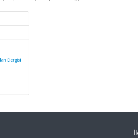
arı Dergisi
İ