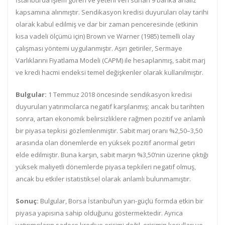
İstanbul’da işlem gören ve yeterli veri sunan 9 banka analiz
kapsamına alınmıştır. Sendikasyon kredisi duyuruları olay tarihi
olarak kabul edilmiş ve dar bir zaman penceresinde (etkinin
kısa vadeli ölçümü için) Brown ve Warner (1985) temelli olay
çalışması yöntemi uygulanmıştır. Aşırı getiriler, Sermaye
Varlıklarını Fiyatlama Modeli (CAPM) ile hesaplanmış, sabit marj
ve kredi hacmi endeksi temel değişkenler olarak kullanılmıştır.
Bulgular:
1 Temmuz 2018 öncesinde sendikasyon kredisi
duyuruları yatırımcılarca negatif karşılanmış; ancak bu tarihten
sonra, artan ekonomik belirsizliklere rağmen pozitif ve anlamlı
bir piyasa tepkisi gözlemlenmiştir. Sabit marj oranı %2,50–3,50
arasında olan dönemlerde en yüksek pozitif anormal getiri
elde edilmiştir. Buna karşın, sabit marjın %3,50’nin üzerine çıktığı
yüksek maliyetli dönemlerde piyasa tepkileri negatif olmuş,
ancak bu etkiler istatistiksel olarak anlamlı bulunmamıştır.
Sonuç:
Bulgular, Borsa İstanbul’un yarı-güçlü formda etkin bir
piyasa yapısına sahip olduğunu göstermektedir. Ayrıca