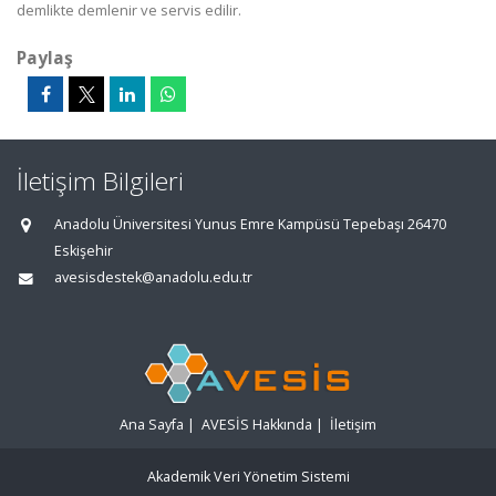
demlikte demlenir ve servis edilir.
Paylaş
İletişim Bilgileri
Anadolu Üniversitesi Yunus Emre Kampüsü Tepebaşı 26470
Eskişehir
avesisdestek@anadolu.edu.tr
Ana Sayfa
|
AVESİS Hakkında
|
İletişim
Akademik Veri Yönetim Sistemi