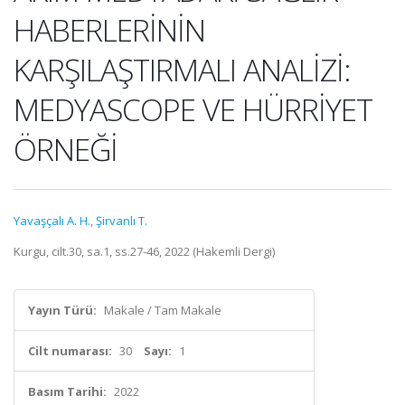
HABERLERİNİN
KARŞILAŞTIRMALI ANALİZİ:
MEDYASCOPE VE HÜRRİYET
ÖRNEĞİ
Yavaşçalı A. H.
,
Şirvanlı T.
Kurgu, cilt.30, sa.1, ss.27-46, 2022 (Hakemli Dergi)
Yayın Türü:
Makale / Tam Makale
Cilt numarası:
30
Sayı:
1
Basım Tarihi:
2022