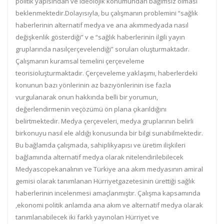
politik yapısından ve ideolojik konumundan bağımsız olması
beklenmektedir.Dolayısıyla, bu çalışmanın problemini “sağlık
haberlerinin alternatif medya ve ana akımmedyada nasıl
değişkenlik gösterdiği” v e “sağlık haberlerinin ilgili yayın
gruplarında nasılçerçevelendiği” soruları oluşturmaktadır.
Çalışmanın kuramsal temelini çerçeveleme
teorisioluşturmaktadır. Çerçeveleme yaklaşımı, haberlerdeki
konunun bazı yönlerinin az bazıyönlerinin ise fazla
vurgulanarak onun hakkında belli bir yorumun,
değerlendirmenin veçözümü ön plana çıkarıldığını
belirtmektedir. Medya çerçeveleri, medya gruplarının belirli
birkonuyu nasıl ele aldığı konusunda bir bilgi sunabilmektedir.
Bu bağlamda çalışmada, sahiplikyapısı ve üretim ilişkileri
bağlamında alternatif medya olarak nitelendirilebilecek
Medyascopekanalının ve Türkiye ana akım medyasının amiral
gemisi olarak tanımlanan Hürriyetgazetesinin ürettiği sağlık
haberlerinin incelenmesi amaçlanmıştır. Çalışma kapsamında
,ekonomi politik anlamda ana akım ve alternatif medya olarak
tanımlanabilecek iki farklı yayınolan Hürriyet ve