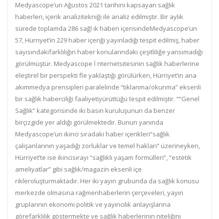
Medyascope’un Ağustos 2021 tarihini kapsayan sağlık
haberleri, içerik analizitekniği ile analiz edilmiştir. Bir aylık
sürede toplamda 286 sağl ık haberi içerisindeMedyascope’un
57, Hürriyet’in 229 haber içeriği yayınladığı tespit edilmiş, haber
sayısındakifarklılığın haber konularındaki çeşitliliğe yansımadığı
görülmüştür. Medyascope İ nternetsitesinin sağlık haberlerine
eleştirel bir perspekti fle yaklaştığı görülürken, Hürriyet’in ana
akımmedya prensipleri paralelinde “tıklanma/okunma” eksenli
bir sağlık haberciliği faaliyetiyürüttüğü tespit edilmiştir. ““Genel
Sağlık” kategorisinde iki basın kuruluşunun da benzer
birçizgide yer aldığı görülmektedir. Bunun yanında
Medyascope’un ikinci sıradaki haber içerikleri“sağlık
çalışanlarının yaşadığı zorluklar ve temel hakları” üzerineyken,
Hürriyet’te ise ikincisırayı “sağlıklı yaşam formülleri”, “estetik
ameliyatlar” gibi sağlık/magazin eksenli içe
rikleroluşturmaktadır. Her iki yayın grubunda da sağlık konusu
merkezde olmasına rağmenhaberlerin çerçeveleri, yayın
gruplarının ekonomi politik ve yayıncılık anlayışlarına
görefarklılık göstermekte ve sağlık haberlerinin niteliğini