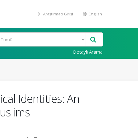
Araştırmacı Girişi
English
Detaylı Arama
cal Identities: An
uslims