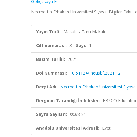
Gökçekuyu E.
Necmettin Erbakan Universitesi Siyasal Bilgiler Fakulte
Yayın Türü:
Makale / Tam Makale
Cilt numarası:
3
Sayı:
1
Basım Tarihi:
2021
Doi Numarası:
10.51124/jneusbf.2021.12
Dergi Adı:
Necmettin Erbakan Universitesi Siyasal B
Derginin Tarandığı İndeksler:
EBSCO Education
Sayfa Sayıları:
ss.68-81
Anadolu Üniversitesi Adresli:
Evet