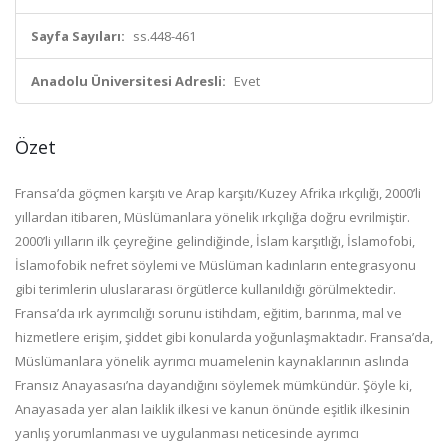
Sayfa Sayıları:
ss.448-461
Anadolu Üniversitesi Adresli:
Evet
Özet
Fransa’da göçmen karşıtı ve Arap karşıtı/Kuzey Afrika ırkçılığı, 2000’li
yıllardan itibaren, Müslümanlara yönelik ırkçılığa doğru evrilmiştir.
2000’li yılların ilk çeyreğine gelindiğinde, İslam karşıtlığı, İslamofobi,
İslamofobik nefret söylemi ve Müslüman kadınların entegrasyonu
gibi terimlerin uluslararası örgütlerce kullanıldığı görülmektedir.
Fransa’da ırk ayrımcılığı sorunu istihdam, eğitim, barınma, mal ve
hizmetlere erişim, şiddet gibi konularda yoğunlaşmaktadır. Fransa’da,
Müslümanlara yönelik ayrımcı muamelenin kaynaklarının aslında
Fransız Anayasası’na dayandığını söylemek mümkündür. Şöyle ki,
Anayasada yer alan laiklik ilkesi ve kanun önünde eşitlik ilkesinin
yanlış yorumlanması ve uygulanması neticesinde ayrımcı