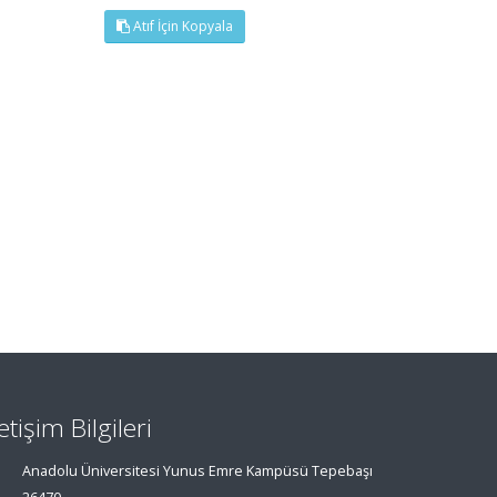
Atıf İçin Kopyala
letişim Bilgileri
Anadolu Üniversitesi Yunus Emre Kampüsü Tepebaşı