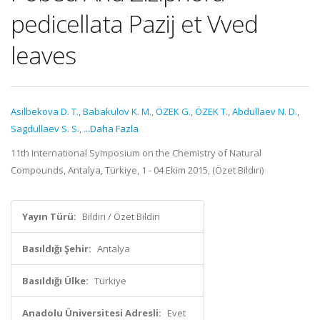
pedicellata Pazij et Vved
leaves
Asilbekova D. T.
,
Babakulov K. M.
,
ÖZEK G.
,
ÖZEK T.
,
Abdullaev N. D.
,
Sagdullaev S. S.
,
...Daha Fazla
11th International Symposium on the Chemistry of Natural
Compounds, Antalya, Türkiye, 1 - 04 Ekim 2015, (Özet Bildiri)
Yayın Türü:
Bildiri / Özet Bildiri
Basıldığı Şehir:
Antalya
Basıldığı Ülke:
Türkiye
Anadolu Üniversitesi Adresli:
Evet