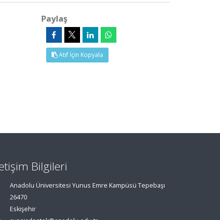
Paylaş
Atıf İçin Kopyala
letişim Bilgileri
Anadolu Üniversitesi Yunus Emre Kampüsü Tepebaşı
26470
Eskişehir