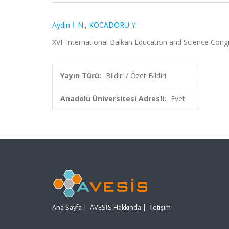
Aydın İ. N.
,
KOCADORU Y.
XVI. International Balkan Education and Science Congr
Yayın Türü:
Bildiri / Özet Bildiri
Anadolu Üniversitesi Adresli:
Evet
Ana Sayfa
|
AVESİS Hakkında
|
İletişim