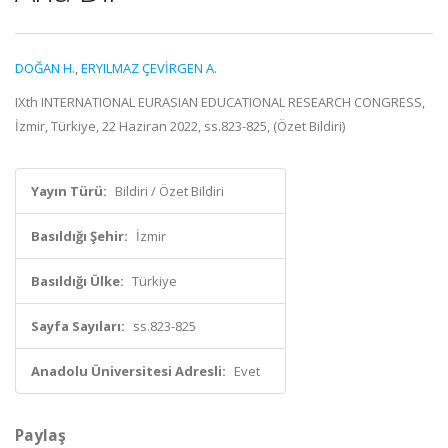
DOĞAN H.
,
ERYILMAZ ÇEVİRGEN A.
IXth INTERNATIONAL EURASIAN EDUCATIONAL RESEARCH CONGRESS,
İzmir, Türkiye, 22 Haziran 2022, ss.823-825, (Özet Bildiri)
Yayın Türü:
Bildiri / Özet Bildiri
Basıldığı Şehir:
İzmir
Basıldığı Ülke:
Türkiye
Sayfa Sayıları:
ss.823-825
Anadolu Üniversitesi Adresli:
Evet
Paylaş