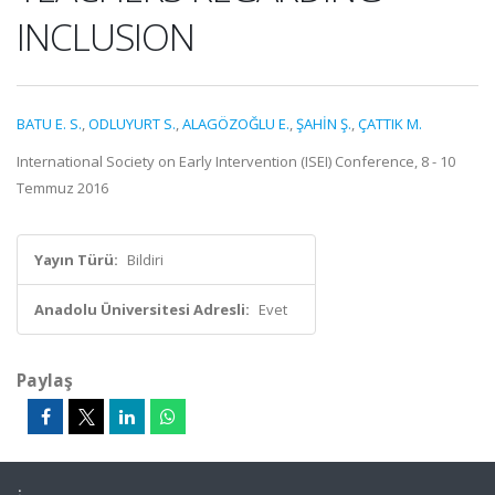
INCLUSION
BATU E. S.
,
ODLUYURT S.
,
ALAGÖZOĞLU E.
,
ŞAHİN Ş.
,
ÇATTIK M.
International Society on Early Intervention (ISEI) Conference, 8 - 10
Temmuz 2016
Yayın Türü:
Bildiri
Anadolu Üniversitesi Adresli:
Evet
Paylaş