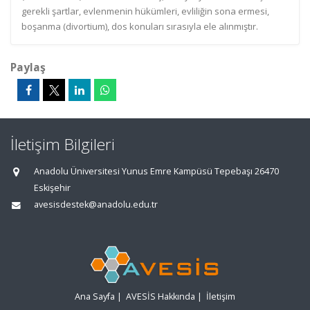
gerekli şartlar, evlenmenin hükümleri, evliliğin sona ermesi,
boşanma (divortium), dos konuları sırasıyla ele alınmıştır.
Paylaş
İletişim Bilgileri
Anadolu Üniversitesi Yunus Emre Kampüsü Tepebaşı 26470
Eskişehir
avesisdestek@anadolu.edu.tr
Ana Sayfa
|
AVESİS Hakkında
|
İletişim