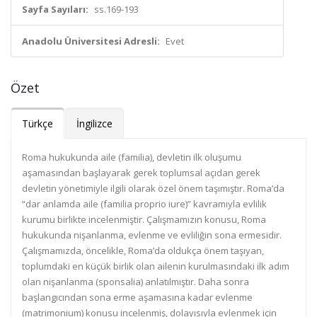
Sayfa Sayıları:
ss.169-193
Anadolu Üniversitesi Adresli:
Evet
Özet
Türkçe
İngilizce
Roma hukukunda aile (familia), devletin ilk oluşumu
aşamasından başlayarak gerek toplumsal açıdan gerek
devletin yönetimiyle ilgili olarak özel önem taşımıştır. Roma’da
“dar anlamda aile (familia proprio iure)” kavramıyla evlilik
kurumu birlikte incelenmiştir. Çalışmamızın konusu, Roma
hukukunda nişanlanma, evlenme ve evliliğin sona ermesidir.
Çalışmamızda, öncelikle, Roma’da oldukça önem taşıyan,
toplumdaki en küçük birlik olan ailenin kurulmasındaki ilk adım
olan nişanlanma (sponsalia) anlatılmıştır. Daha sonra
başlangıcından sona erme aşamasına kadar evlenme
(matrimonium) konusu incelenmiş, dolayısıyla evlenmek için