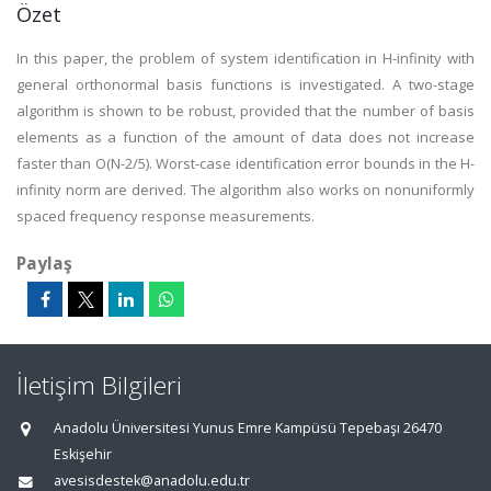
Özet
In this paper, the problem of system identification in H-infinity with
general orthonormal basis functions is investigated. A two-stage
algorithm is shown to be robust, provided that the number of basis
elements as a function of the amount of data does not increase
faster than O(N-2/5). Worst-case identification error bounds in the H-
infinity norm are derived. The algorithm also works on nonuniformly
spaced frequency response measurements.
Paylaş
İletişim Bilgileri
Anadolu Üniversitesi Yunus Emre Kampüsü Tepebaşı 26470
Eskişehir
avesisdestek@anadolu.edu.tr